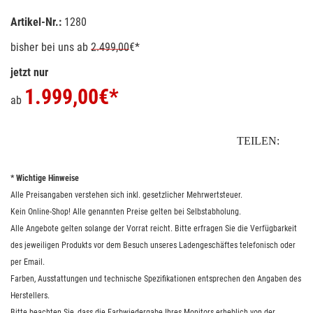
Artikel-Nr.:
1280
bisher bei uns
ab
2.499,00
€*
jetzt nur
1.999,00
€*
ab
TEILEN:
* Wichtige Hinweise
Alle Preisangaben verstehen sich inkl. gesetzlicher Mehrwertsteuer.
Kein Online-Shop! Alle genannten Preise gelten bei Selbstabholung.
Alle Angebote gelten solange der Vorrat reicht. Bitte erfragen Sie die Verfügbarkeit
des jeweiligen Produkts vor dem Besuch unseres Ladengeschäftes telefonisch oder
per Email.
Farben, Ausstattungen und technische Spezifikationen entsprechen den Angaben des
Herstellers.
Bitte beachten Sie, dass die Farbwiedergabe Ihres Monitors erheblich von der